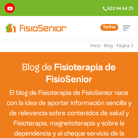
622 94 64 25
Tarifas
Inicio
-
Blog
-
Página 3
Blog de
Fisioterapia de
FisioSenior
El blog de Fisioterapia de FisioSenior nace
con la idea de aportar información sencilla y
de relevancia sobre contenidos de salud y
Fisioterapia, magnetoterapia y sobre la
dependencia y el cheque servicio de la