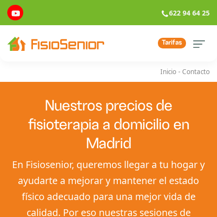
622 94 64 25
Tarifas
Inicio
-
Contacto
Nuestros precios de
fisioterapia a domicilio en
Madrid
En Fisiosenior, queremos llegar a tu hogar y
ayudarte a mejorar y mantener el estado
físico adecuado para una mejor vida de
calidad. Por eso nuestras sesiones de