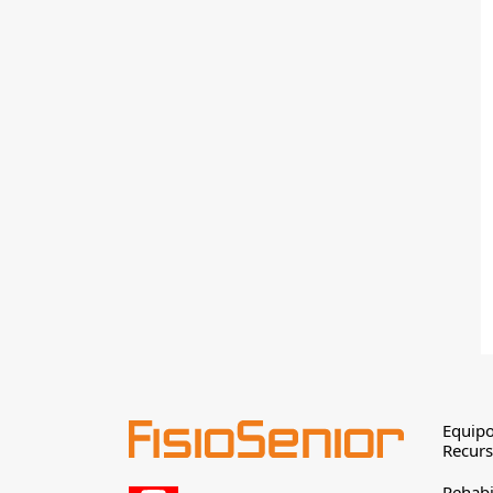
Equipo
Recur
Rehabi