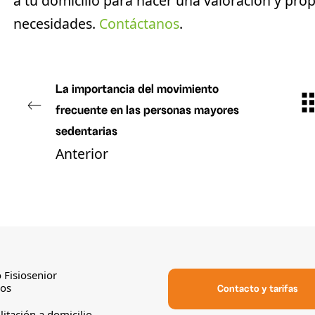
a tu domicilio para hacer una valoración y pr
necesidades.
Contáctanos
.
La importancia del movimiento
frecuente en las personas mayores
sedentarias
Anterior
 Fisiosenior
sos
Contacto y tarifas
litación a domicilio