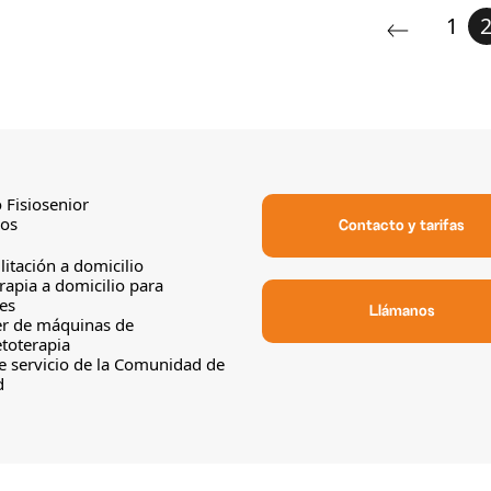
1
 Fisiosenior
sos
Contacto y tarifas
litación a domicilio
erapia a domicilio para
es
Llámanos
er de máquinas de
toterapia
 servicio de la Comunidad de
d
 Todos los derechos reservados. | Diseño:
POM Standard
. Powe