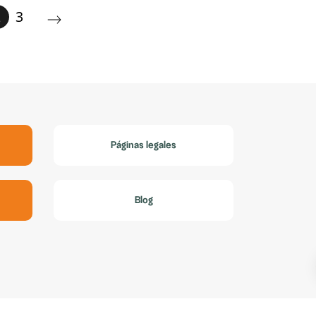
2
3
Páginas legales
Blog
red by
Pomatio
.