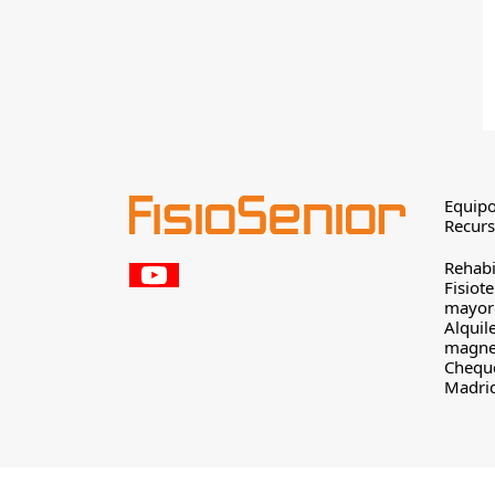
Equipo
Recur
Rehabi
Fisiot
mayor
Alquil
magne
Cheque
Madri
© FisioSenior.