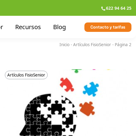
622 94 64 25
r
Recursos
Blog
Contacto y tarifas
Inicio
-
Artículos FisioSenior
-
Página 2
Artículos FisioSenior